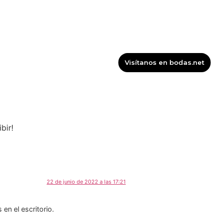
EGAFONÍA, IMAGEN Y SONIDO
SERVICIOS
FOTOMATÓN FUNFOTOS
Visítanos en bodas.net
bir!
22 de junio de 2022 a las 17:21
en el escritorio.