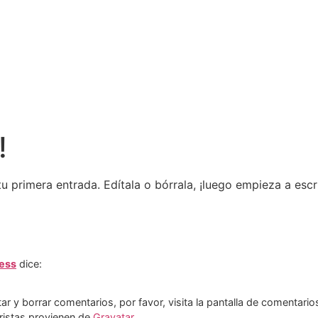
ODAS
DISCOMÓVIL
ESCENARIO
M
CONTACTO
!
u primera entrada. Edítala o bórrala, ¡luego empieza a escri
ess
dice:
r y borrar comentarios, por favor, visita la pantalla de comentarios 
ristas provienen de
Gravatar
.